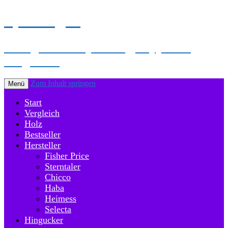
Spielbogen
Hier gibt es Empfehlung, Tipps und
Vergleiche
Zum Inhalt springen
Menü
Start
Vergleich
Holz
Bestseller
Hersteller
Fisher Price
Sterntaler
Chicco
Haba
Heimess
Selecta
Hingucker