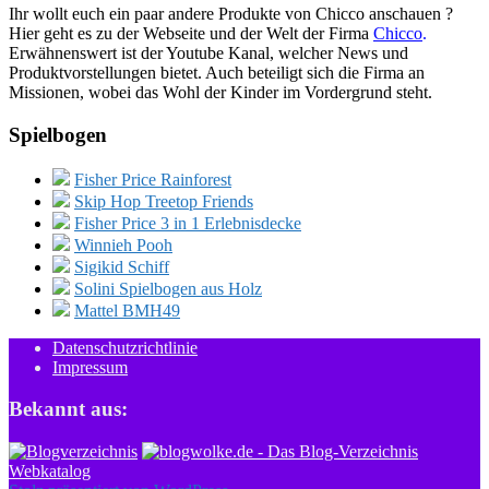
Ihr wollt euch ein paar andere Produkte von Chicco anschauen ?
Hier geht es zu der Webseite und der Welt der Firma
Chicco
.
Erwähnenswert ist der Youtube Kanal, welcher News und
Produktvorstellungen bietet. Auch beteiligt sich die Firma an
Missionen, wobei das Wohl der Kinder im Vordergrund steht.
Spielbogen
Fisher Price Rainforest
Skip Hop Treetop Friends
Fisher Price 3 in 1 Erlebnisdecke
Winnieh Pooh
Sigikid Schiff
Solini Spielbogen aus Holz
Mattel BMH49
Datenschutzrichtlinie
Impressum
Bekannt aus:
Webkatalog