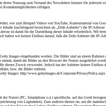
ie deren Nutzung zum Versand des Newsletters können Sie jederzeit wi
den Kontaktmöglichkeiten erfolgen.
Dritter, wie zum Beispiel Videos von YouTube, Kartenmaterial von G
er Inhalte (nachfolgend bezeichnet als „Dritt-Anbieter“) die IP-Adress
resse ist damit für die Darstellung dieser Inhalte erforderlich. Wir b
ch haben wir keinen Einfluss darauf, falls die Dritt-Anbieter die IP-Ad
s Getty Images eingebunden werden. Die Bilder sind an einem Rahmen 
r nimmt, damit die Bilder an den Browser der Nutzer ausgeliefert werden
für diesen Zweck verwendet. Jedoch hat der Anbieter keinen Einfluss da
klärt, bzw. die Bilder entfernt.
Getty Images: http://www.gettyimages.de/Corporate/PrivacyPolicy.aspx
ät der Nutzer (PC, Smartphone o.ä.) spezifische, auf das Gerät bezoge
peicherung von Logindaten). Zum anderen dienen sie, um die statistis
en auf den Einsatz der Cookies Einfluss nehmen. Die meisten Browser 