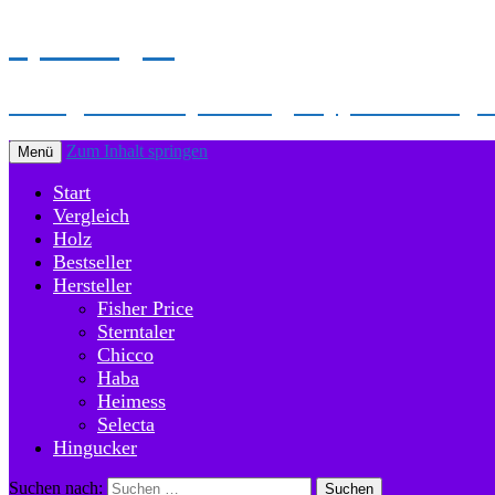
Spielbogen
Hier gibt es Empfehlung, Tipps und Vergle
Zum Inhalt springen
Menü
Start
Vergleich
Holz
Bestseller
Hersteller
Fisher Price
Sterntaler
Chicco
Haba
Heimess
Selecta
Hingucker
Suchen nach: