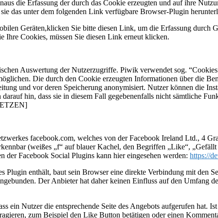
aus die Erfassung der durch das Cookie erzeugten und auf ihre Nutzu
sie das unter dem folgenden Link verfügbare Browser-Plugin herunterla
bilen Geräten,
klicken Sie bitte diesen Link, um die Erfassung durch G
 Ihre Cookies, müssen Sie diesen Link erneut klicken.
stischen Auswertung der Nutzerzugriffe. Piwik verwendet sog. “Cookies
möglichen. Die durch den Cookie erzeugten Informationen über die Be
itung und vor deren Speicherung anonymisiert. Nutzer können die Insta
 darauf hin, dass sie in diesem Fall gegebenenfalls nicht sämtliche 
ETZEN]
etzwerkes facebook.com, welches von der Facebook Ireland Ltd., 4 Gra
kennbar (weißes „f“ auf blauer Kachel, den Begriffen „Like“, „Gefäl
en der Facebook Social Plugins kann hier eingesehen werden:
https://d
hes Plugin enthält, baut sein Browser eine direkte Verbindung mit den 
ingebunden. Der Anbieter hat daher keinen Einfluss auf den Umfang der
ass ein Nutzer die entsprechende Seite des Angebots aufgerufen hat. I
agieren, zum Beispiel den Like Button betätigen oder einen Komment