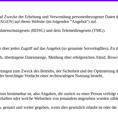
g und Zwecke der Erhebung und Verwendung personenbezogener Daten
f dieser Website (im folgenden “Angebot”) auf.
desdatenschutzgesetz (BDSG) und dem Telemediengesetz (TMG).
über jeden Zugriff auf das Angebot (so genannte Serverlogfiles). Zu d
s, übertragene Datenmenge, Meldung über erfolgreichen Abruf, Browse
ertungen zum Zweck des Betriebs, der Sicherheit und der Optimierung de
er berechtigte Verdacht einer rechtswidrigen Nutzung besteht.
rson bestimmbar ist, also Angaben, die zurück zu einer Person verfolg
schaften oder welche Webseiten von jemandem angesehen wurden zähl
nutzt und weiter gegeben, wenn dies gesetzlich erlaubt ist oder die 