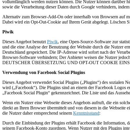
vollumfänglich werden nutzen können. Die Nutzer können darüber hin
sowie die Verarbeitung dieser Daten durch Google verhindern, indem 
Alternativ zum Browser-Add-On oder innerhalb von Browsern auf mo
Dabei wird ein Opt-Out-Cookie auf Ihrem Gerät abgelegt. Löschen Sie
Piwik
Dieses Angebot benutzt
Piwik
, eine Open-Source-Software zur stati
und die eine Analyse der Benutzung der Website durch die Nutzer er
Deutschland gespeichert. Die IP-Adresse wird sofort nach der Verarbe
Browser-Software verhindern; Der Anbieter weisen die Nutzer jedoch
DEUTSCHER ÜBERSETZUNG UND OPT-OUT COOKIE EINS
Verwendung von Facebook Social Plugins
Dieses Angebot verwendet Social Plugins („Plugins“) des sozialen N
wird („Facebook“). Die Plugins sind an einem der Facebook Logos er
„Facebook Social Plugin“ gekennzeichnet. Die Liste und das Ausseh
Wenn ein Nutzer eine Webseite dieses Angebots aufruft, die ein solc
direkt an Ihren Browser übermittelt und von diesem in die Webseite e
die Nutzer daher entsprechend seinem
Kenntnisstand
:
Durch die Einbindung der Plugins erhält Facebook die Information, d
seinem Facebook-Konto zuordnen. Wenn Nutzer mit den Plugins inter