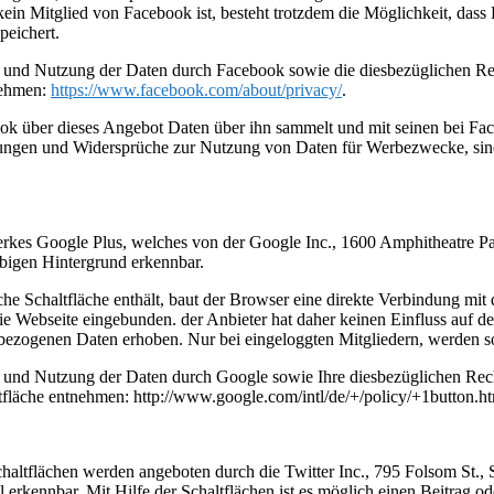
 kein Mitglied von Facebook ist, besteht trotzdem die Möglichkeit, das
peichert.
und Nutzung der Daten durch Facebook sowie die diesbezüglichen Rech
nehmen:
https://www.facebook.com/about/privacy/
.
ok über dieses Angebot Daten über ihn sammelt und mit seinen bei Fac
ellungen und Widersprüche zur Nutzung von Daten für Werbezwecke, sin
erkes Google Plus, welches von der Google Inc., 1600 Amphitheatre P
bigen Hintergrund erkennbar.
che Schaltfläche enthält, baut der Browser eine direkte Verbindung mit
ie Webseite eingebunden. der Anbieter hat daher keinen Einfluss auf d
bezogenen Daten erhoben. Nur bei eingeloggten Mitgliedern, werden so
nd Nutzung der Daten durch Google sowie Ihre diesbezüglichen Recht
läche entnehmen: http://www.google.com/intl/de/+/policy/+1button.ht
chaltflächen werden angeboten durch die Twitter Inc., 795 Folsom St.,
 erkennbar. Mit Hilfe der Schaltflächen ist es möglich einen Beitrag od