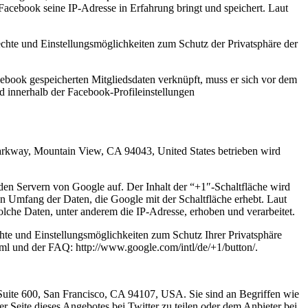
s Facebook seine IP-Adresse in Erfahrung bringt und speichert. Laut
te und Einstellungsmöglichkeiten zum Schutz der Privatsphäre der
ebook gespeicherten Mitgliedsdaten verknüpft, muss er sich vor dem
d innerhalb der Facebook-Profileinstellungen
arkway, Mountain View, CA 94043, United States betrieben wird
 den Servern von Google auf. Der Inhalt der “+1″-Schaltfläche wird
en Umfang der Daten, die Google mit der Schaltfläche erhebt. Laut
lche Daten, unter anderem die IP-Adresse, erhoben und verarbeitet.
e und Einstellungsmöglichkeiten zum Schutz Ihrer Privatsphäre
ml und der FAQ: http://www.google.com/intl/de/+1/button/.
 Suite 600, San Francisco, CA 94107, USA. Sie sind an Begriffen wie
er Seite dieses Angebotes bei Twitter zu teilen oder dem Anbieter bei