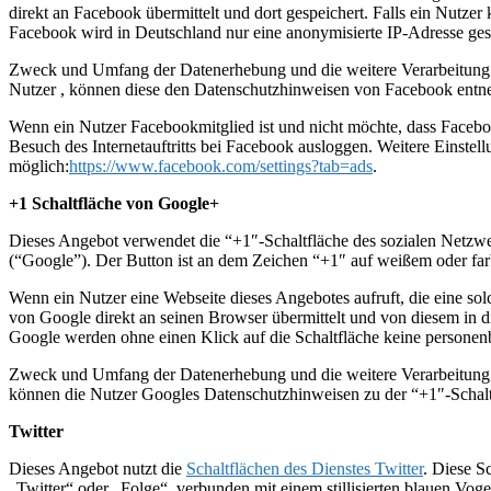
direkt an Facebook übermittelt und dort gespeichert. Falls ein Nutzer
Facebook wird in Deutschland nur eine anonymisierte IP-Adresse ges
Zweck und Umfang der Datenerhebung und die weitere Verarbeitung 
Nutzer , können diese den Datenschutzhinweisen von Facebook ent
Wenn ein Nutzer Facebookmitglied ist und nicht möchte, dass Facebo
Besuch des Internetauftritts bei Facebook ausloggen. Weitere Einst
möglich:
https://www.facebook.com/settings?tab=ads
.
+1 Schaltfläche von Google+
Dieses Angebot verwendet die “+1″-Schaltfläche des sozialen Netzw
(“Google”). Der Button ist an dem Zeichen “+1″ auf weißem oder far
Wenn ein Nutzer eine Webseite dieses Angebotes aufruft, die eine sol
von Google direkt an seinen Browser übermittelt und von diesem in d
Google werden ohne einen Klick auf die Schaltfläche keine personen
Zweck und Umfang der Datenerhebung und die weitere Verarbeitung u
können die Nutzer Googles Datenschutzhinweisen zu der “+1″-Schaltf
Twitter
Dieses Angebot nutzt die
Schaltflächen des Dienstes Twitter
. Diese S
„Twitter“ oder „Folge“, verbunden mit einem stillisierten blauen Vogel