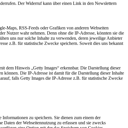
derrufen. Der Widerruf kann über einen Link in den Newslettern
oogle-Maps, RSS-Feeds oder Grafiken von anderen Webseiten
e der Nutzer wahr nehmen. Denn ohne die IP-Adresse, könnten sie die
emühen uns nur solche Inhalte zu verwenden, deren jeweilige Anbieter
resse z.B. für statistische Zwecke speichern. Soweit dies uns bekannt
mit dem Hinweis „Getty Images“ erkennbar. Die Darstellung dieser
 können. Die IP-Adresse ist damit für die Darstellung dieser Inhalte
rauf, falls Getty Images die IP-Adresse z.B. für statistische Zwecke
ne Informationen zu speichern. Sie dienen zum einem der
che Daten der Webseitennutzung zu erfassen und sie zwecks
verfügen eine Option mit der das Speichern von Cookies