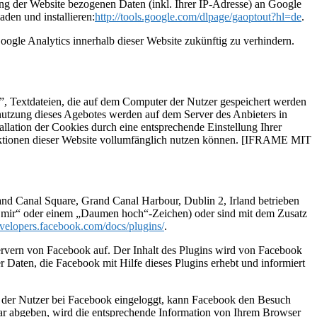
ng der Website bezogenen Daten (inkl. Ihrer IP-Adresse) an Google
den und installieren:
http://tools.google.com/dlpage/gaoptout?hl=de
.
oogle Analytics innerhalb dieser Website zukünftig zu verhindern.
”, Textdateien, die auf dem Computer der Nutzer gespeichert werden
nutzung dieses Agebotes werden auf dem Server des Anbieters in
llation der Cookies durch eine entsprechende Einstellung Ihrer
Funktionen dieser Website vollumfänglich nutzen können. [IFRAME MIT
nd Canal Square, Grand Canal Harbour, Dublin 2, Irland betrieben
lt mir“ oder einem „Daumen hoch“-Zeichen) oder sind mit dem Zusatz
evelopers.facebook.com/docs/plugins/
.
Servern von Facebook auf. Der Inhalt des Plugins wird von Facebook
 Daten, die Facebook mit Hilfe dieses Plugins erhebt und informiert
st der Nutzer bei Facebook eingeloggt, kann Facebook den Besuch
ar abgeben, wird die entsprechende Information von Ihrem Browser