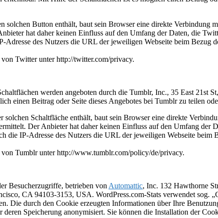
nen solchen Button enthält, baut sein Browser eine direkte Verbindung m
nbieter hat daher keinen Einfluss auf den Umfang der Daten, die Twitte
P-Adresse des Nutzers die URL der jeweiligen Webseite beim Bezug des 
on Twitter unter http://twitter.com/privacy.
Schaltflächen werden angeboten durch die Tumblr, Inc., 35 East 21st 
lich einen Beitrag oder Seite dieses Angebotes bei Tumblr zu teilen od
iner solchen Schaltfläche enthält, baut sein Browser eine direkte Verbi
mittelt. Der Anbieter hat daher keinen Einfluss auf den Umfang der Dat
h die IP-Adresse des Nutzers die URL der jeweiligen Webseite beim Bez
g von Tumblr unter http://www.tumblr.com/policy/de/privacy.
 der Besucherzugriffe, betrieben von
Automattic
, Inc. 132 Hawthorne St
rancisco, CA 94103-3153, USA. WordPress.com-Stats verwendet sog. „C
en. Die durch den Cookie erzeugten Informationen über Ihre Benutzun
r deren Speicherung anonymisiert. Sie können die Installation der Coo