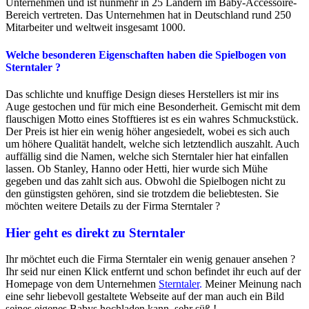
Unternehmen und ist nunmehr in 25 Ländern im Baby-Accessoire-
Bereich vertreten. Das Unternehmen hat in Deutschland rund 250
Mitarbeiter und weltweit insgesamt 1000.
Welche besonderen Eigenschaften haben die Spielbogen von
Sterntaler ?
Das schlichte und knuffige Design dieses Herstellers ist mir ins
Auge gestochen und für mich eine Besonderheit. Gemischt mit dem
flauschigen Motto eines Stofftieres ist es ein wahres Schmuckstück.
Der Preis ist hier ein wenig höher angesiedelt, wobei es sich auch
um höhere Qualität handelt, welche sich letztendlich auszahlt. Auch
auffällig sind die Namen, welche sich Sterntaler hier hat einfallen
lassen. Ob Stanley, Hanno oder Hetti, hier wurde sich Mühe
gegeben und das zahlt sich aus. Obwohl die Spielbogen nicht zu
den günstigsten gehören, sind sie trotzdem die beliebtesten. Sie
möchten weitere Details zu der Firma Sterntaler ?
Hier geht es direkt zu Sterntaler
Ihr möchtet euch die Firma Sterntaler ein wenig genauer ansehen ?
Ihr seid nur einen Klick entfernt und schon befindet ihr euch auf der
Homepage von dem Unternehmen
Sterntaler
.
Meiner Meinung nach
eine sehr liebevoll gestaltete Webseite auf der man auch ein Bild
seines eigenes Babys hochladen kann, sehr süß !