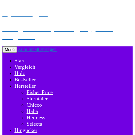
Spielbogen
Hier gibt es Empfehlung, Tipps und
Vergleiche
Zum Inhalt springen
Menü
Start
Vergleich
Holz
Bestseller
Hersteller
Fisher Price
Sterntaler
Chicco
Haba
Heimess
Selecta
Hingucker